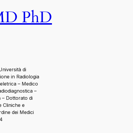
 MD PhD
niversità di
ione in Radiologia
eletrica – Medico
adiodiagnostica –
 – Dottorato di
 Cliniche e
Ordine dei Medici
54